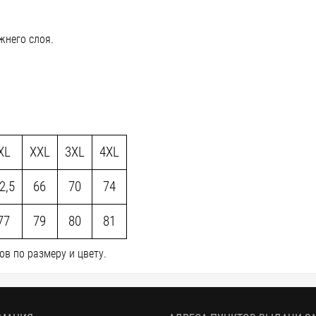
жнего слоя.
XL
XXL
3XL
4XL
2,5
66
70
74
77
79
80
81
в по размеру и цвету.