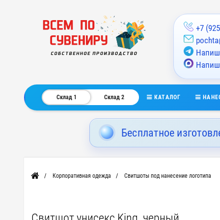
+7 (925
pochta
Напиши
Напиш
КАТАЛОГ
НАНЕ
Склад 1
Склад 2
Бесплатное изготовл
Корпоративная одежда
Свитшоты под нанесение логотипа
Главная
Свитшот унисекс King, черный