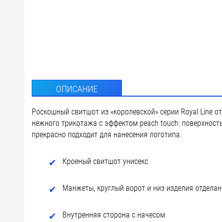
F1 - Фл
DTF4 - 
DTF-F -
DTG3 - 
ОПИСАНИЕ
D3 - Ше
Роскошный свитшот из «королевской» серии Royal Line 
custm -
нежного трикотажа с эффектом peach touch: поверхност
прекрасно подходит для нанесения логотипа.
Кроеный свитшот унисекс
Манжеты, круглый ворот и низ изделия отдела
Внутренняя сторона с начесом