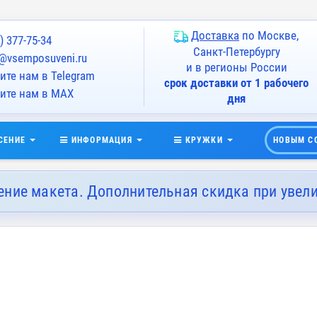
Доставка
по Москве,
) 377-75-34
Санкт-Петербургу
@vsemposuveni.ru
и в регионы России
те нам в Telegram
срок доставки от 1 рабочего
ите нам в MAX
дня
СЕНИЕ
ИНФОРМАЦИЯ
КРУЖКИ
НОВЫМ С
ение макета. Дополнительная скидка при увел