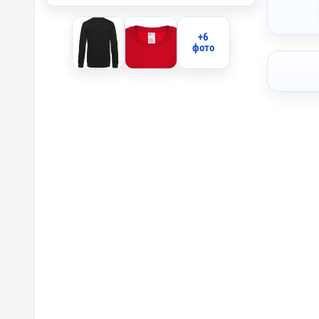
+6
фото
I2 - Вы
I1 - Вы
IO2 - О
IO1 - О
IB2 - В
IB1 - В
F2 - Фл