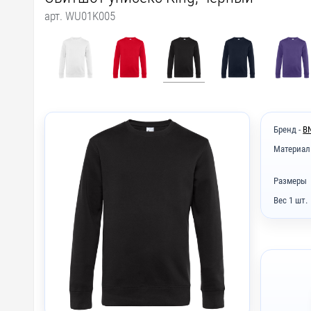
арт. WU01K005
Бренд -
B
Материал
Размеры
Вес 1 шт.