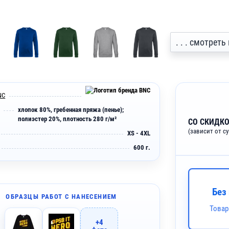
. . . смотрет
NC
хлопок 80%, гребенная пряжа (пенье);
полиэстер 20%, плотность 280 г/м²
СО СКИДКО
(зависит от с
XS - 4XL
600 г.
Без
ОБРАЗЦЫ РАБОТ С НАНЕСЕНИЕМ
Товар
+4