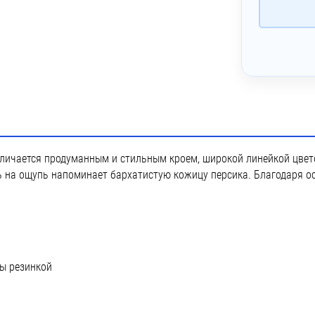
~ 4 дня
екс (1 цвет)
~ 4 дня
Печать DTF
~ 4 дня
 Печать DTF с эффектами (1 цвет)
~ 3 дня
Печать DTG
~ 4 дня
лкография с трансфером (5 цветов)
отличается продуманным и стильным кроем, широкой линейкой цвет
 Лейблы и шильды
ь на ощупь напоминает бархатистую кожицу персика. Благодаря ос
ны резинкой