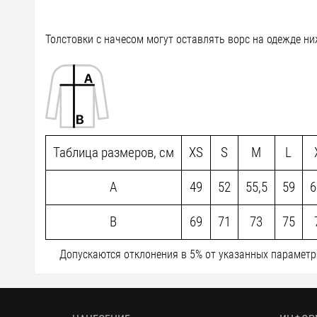
Толстовки с начесом могут оставлять ворс на одежде ни
Таблица размеров, см
XS
S
M
L
A
49
52
55,5
59
6
B
69
71
73
75
Допускаются отклонения в 5% от указанных параметро