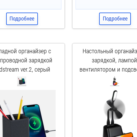
Подробнее
Подробнее
ладной органайзер с
Настольный органайз
спроводной зарядкой
зарядкой, лампой
dstream ver.2, серый
вентилятором и подсв
логотипа powerTower, 
арт. 16823.10
арт. 16876.30