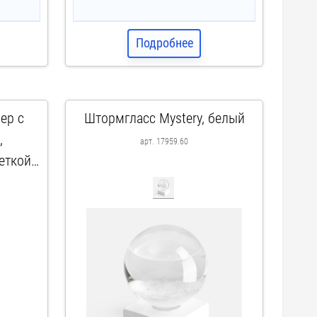
Подробнее
ер с
Штормгласс Mystery, белый
,
арт. 17959.60
еткой
черный