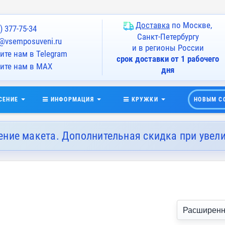
Доставка
по Москве,
) 377-75-34
Санкт-Петербургу
@vsemposuveni.ru
и в регионы России
те нам в Telegram
срок доставки от 1 рабочего
ите нам в MAX
дня
СЕНИЕ
ИНФОРМАЦИЯ
КРУЖКИ
НОВЫМ С
ение макета. Дополнительная скидка при увел
Расширенн