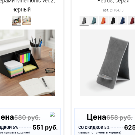
ерами Mnemonic ver.2,
Petrus, серая
черный
арт. 21104.10
арт. 17636.30
ена
Цена
580 руб.
658 руб.
551 руб.
625
ИДКОЙ 5%
СО СКИДКОЙ 5%
 от суммы в корзине)
(зависит от суммы в корзине)