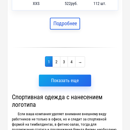
XXS
522
руб.
112 шт.
XS
522
руб.
22 шт.
S
522
руб.
21 шт.
Подробнее
1
2
3
4
→
Показать еще
Спортивная одежда с нанесением
логотипа
Если ваша компания уделяет внимание внешнему виду
работников не только в офисе, но и следит за спортивной
формой на тимбилдингах, в фитнес-залах, тогда для
поддержания статуса и продвижения бренда фирмы необходимо