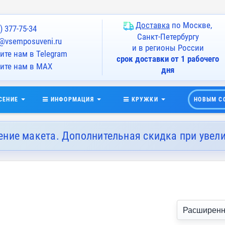
Доставка
по Москве,
) 377-75-34
Санкт-Петербургу
@vsemposuveni.ru
и в регионы России
те нам в Telegram
срок доставки от 1 рабочего
ите нам в MAX
дня
СЕНИЕ
ИНФОРМАЦИЯ
КРУЖКИ
НОВЫМ С
ение макета. Дополнительная скидка при увел
Расширенн