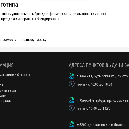
оготипа
ышать узнаваемость бренда и формировать лояльность клиентов.
и предложим варианты брендирования.
 стоимости по вашему тиражу.
МАЦИЯ
АДРЕСА ПУНКТОВ ВЫДАЧИ З
магазине / Отзывы
г. Москва, Бутырская ул., 76, стр.
пн-пт - с 10:00 до 18:30
оз
мить заказ
елю
г. Санкт-Петербург, пр. Космонавт
опросы
пн-пт с 10:00 до 18:30
+ 3200 пунктов выдачи Яндекс