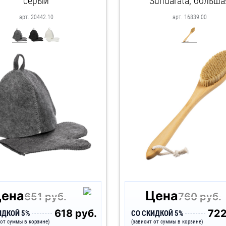
серый
Sundarata, больша
арт. 20442.10
арт. 16839.00
ена
Цена
651 руб.
760 руб.
618 руб.
722
ИДКОЙ 5%
СО СКИДКОЙ 5%
 от суммы в корзине)
(зависит от суммы в корзине)