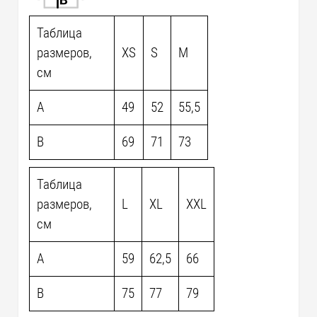
Таблица
размеров,
XS
S
M
см
A
49
52
55,5
B
69
71
73
Таблица
размеров,
L
XL
XXL
см
A
59
62,5
66
B
75
77
79