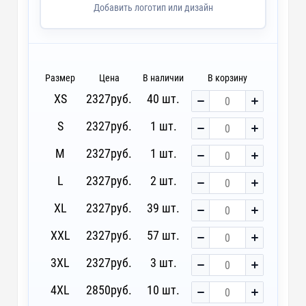
DTF4 - Печать DTF
~ 4 дня
Добавить логотип или дизайн
DTF-F - Печать DTF с эффектами (1 цвет)
~ 4 дня
DTG3 - Печать DTG
~ 3 дня
Размер
Цена
В наличии
В корзину
XS
2327
руб.
40 шт.
D3 - Шелкография с трансфером (5 цветов)
~ 4 дня
S
2327
руб.
1 шт.
custm - Лейблы и шильды
M
2327
руб.
1 шт.
L
2327
руб.
2 шт.
XL
2327
руб.
39 шт.
XXL
2327
руб.
57 шт.
3XL
2327
руб.
3 шт.
4XL
2850
руб.
10 шт.