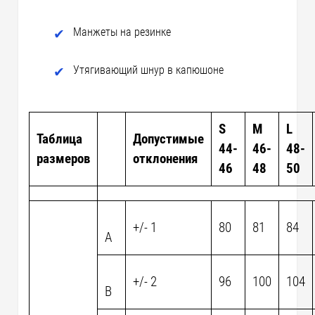
Манжеты на резинке
Утягивающий шнур в капюшоне
S
M
L
Таблица
Допустимые
44-
46-
48-
размеров
отклонения
46
48
50
+/- 1
80
81
84
А
+/- 2
96
100
104
B