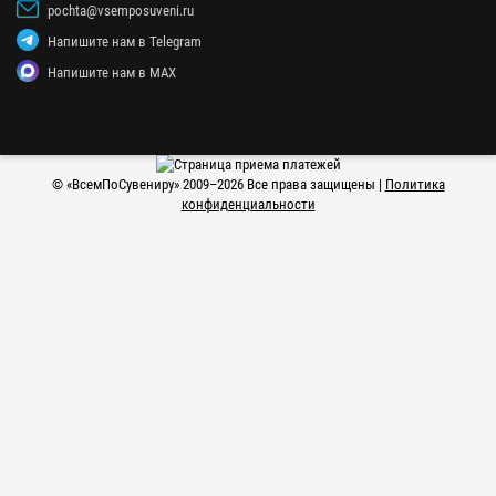
pochta@vsemposuveni.ru
Напишите нам в Telegram
Напишите нам в MAX
© «
ВсемПоСувениру
» 2009–2026 Все права защищены |
Политика
конфиденциальности