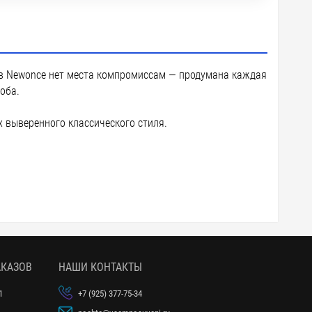
ов Newonce нет места компромиссам — продумана каждая
оба.
 выверенного классического стиля.
АКАЗОВ
НАШИ КОНТАКТЫ
1
+7 (925) 377-75-34