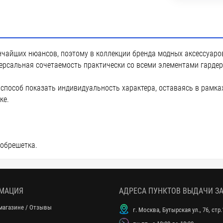
нчайших нюансов, поэтому в коллекции бренда модных аксессуар
ерсальная сочетаемость практически со всеми элементами гардер
пособ показать индивидуальность характера, оставаясь в рамках
ке.
 обрешетка.
МАЦИЯ
АДРЕСА ПУНКТОВ ВЫДАЧИ З
магазине / Отзывы
г. Москва, Бутырская ул., 76, стр.