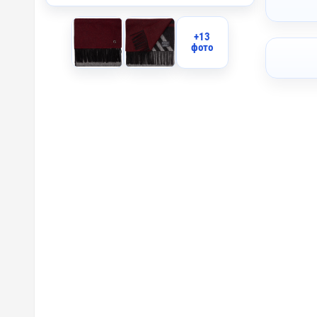
+13
фото
custm 
custm -
custm -
custm 
custm 
custm -