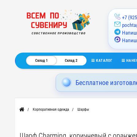
+7 (925
pochta
Напиши
Напиш
КАТАЛОГ
НАНЕ
Склад 1
Склад 2
Бесплатное изготовл
Корпоративная одежда
Шарфы
Главная
Шарф Charming, коричневый с оранж