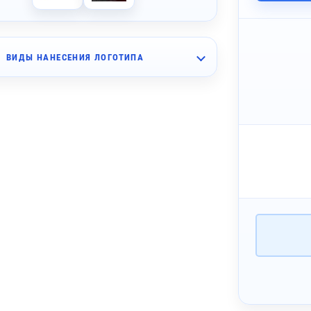
ВИДЫ НАНЕСЕНИЯ ЛОГОТИПА
- Кожаные лейблы
 Лейблы из искусственной кожи
 Лейблы из ПВХ
- Металлические шильдики
- Светоотражающие лейблы
 Тканевые лейблы