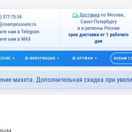
Доставка
по Москве,
) 377-75-34
Санкт-Петербургу
@vsemposuveni.ru
и в регионы России
те нам в Telegram
срок доставки от 1 рабочего
ите нам в MAX
дня
СЕНИЕ
ИНФОРМАЦИЯ
КРУЖКИ
НОВЫМ С
ение макета. Дополнительная скидка при увел
евым