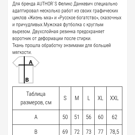
Для бренда AUTHOR`S Феликс Данкевич специально
адаптировал несколько работ из своих графических
циклов «Жизнь мха» и «Русское богатство», сказочных
и причудливых.Мужская футболка с круглым
вырезом. Двухслойная резинка предохраняет
воротник от деформации после стирки.
Ткань прошла обработку энзимами для большей
мягкости.
Таблица
S
M
L
XL
XXL
размеров, см
A
50
51
56
60
62
B
69
72
73
77
78,5