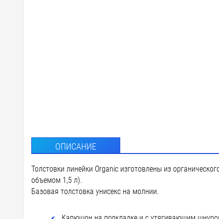
F1 - Фл
DTF4 - 
DTF-F -
DTG3 - 
D3 - Ше
custm -
ОПИСАНИЕ
Толстовки линейки Organic изготовлены из органическог
объемом 1,5 л).
Базовая толстовка унисекс на молнии.
Капюшон на подкладке и с утягивающим шнур