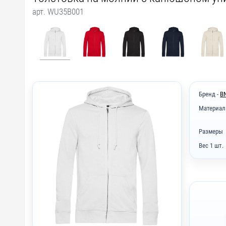
арт. WU35B001
Бренд -
B
Материал
Размеры
Вес 1 шт.