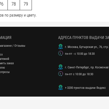
76
78
79
в по размеру и цвету.
МАЦИЯ
АДРЕСА ПУНКТОВ ВЫДАЧИ З
магазине / Отзывы
г. Москва, Бутырская ул., 76, стр.
пн-пт - с 10:00 до 18:30
оз
атежей
мить заказ
г. Санкт-Петербург, пр. Космонавт
елю
опросы
пн-пт с 10:00 до 18:30
+ 3200 пунктов выдачи Яндекс
«
ВсемПоСувениру
» 2009–2026 Все права защищены |
Политика конфиденциально