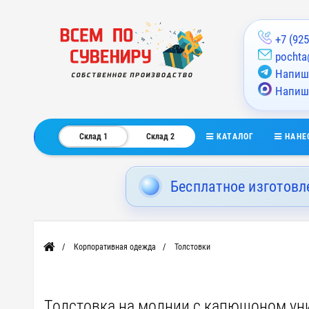
+7 (925
pochta
Напиши
Напиш
КАТАЛОГ
НАНЕ
Склад 1
Склад 2
Бесплатное изготовл
Корпоративная одежда
Толстовки
Главная
Толстовка на молнии с капюшоном унис