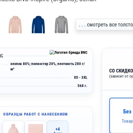
. . . смотреть все толс
NC
хлопок 80%; полиэстер 20%, плотность 280 г/
м²
СО СКИДКО
(зависит от с
XS - 3XL
568 г.
Без
ОБРАЗЦЫ РАБОТ С НАНЕСЕНИЕМ
Товар
+4