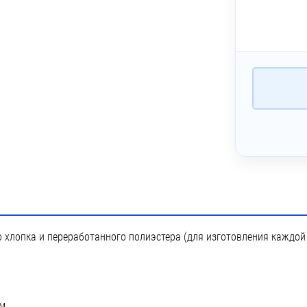
~ 4 дня
екс (1 цвет)
~ 4 дня
Печать DTF
~ 4 дня
 Печать DTF с эффектами (1 цвет)
~ 3 дня
Печать DTG
~ 4 дня
лкография с трансфером (5 цветов)
 Лейблы и шильды
о хлопка и переработанного полиэстера (для изготовления каждо
ом