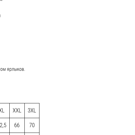
й
том ярлыков.
XL
XXL
3XL
2,5
66
70