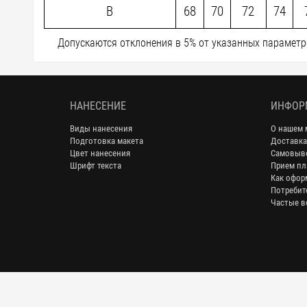
B
68
70
72
74
Допускаются отклонения в 5% от указанных параметро
НАНЕСЕНИЕ
ИНФОР
Виды нанесения
О нашем 
Подготовка макета
Доставка
Цвет нанесения
Самовыв
Шрифт текста
Прием пл
Как офор
Потребит
Частые в
© 