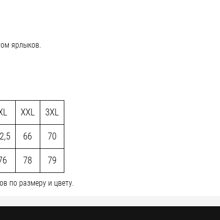
том ярлыков.
XL
XXL
3XL
2,5
66
70
76
78
79
в по размеру и цвету.