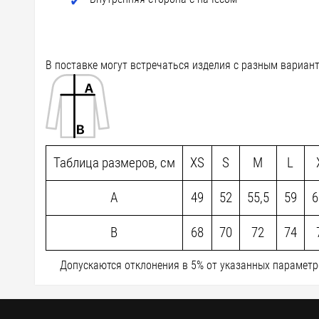
В поставке могут встречаться изделия с разным вариан
Таблица размеров, см
XS
S
M
L
A
49
52
55,5
59
6
B
68
70
72
74
Допускаются отклонения в 5% от указанных параметро