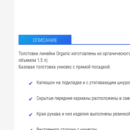
F2 - Фл
F1 - Фл
DTF3 - 
ОПИСАНИЕ
DTF-F -
Толстовки линейки Organic изготовлены из органическог
DTG3 - 
объемом 1,5 л).
Базовая толстовка унисекс с прямой посадкой.
D3 - Ше
custm -
Капюшон на подкладке и с утягивающим шнур
Скрытые передние карманы расположены в см
Края рукава и низ изделия выполнены резинко
Внутренняя сторона с начесом