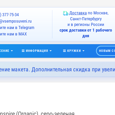
Доставка
по Москве,
) 377-75-34
Санкт-Петербургу
@vsemposuveni.ru
и в регионы России
те нам в Telegram
срок доставки от 1 рабочего
ите нам в MAX
дня
СЕНИЕ
ИНФОРМАЦИЯ
КРУЖКИ
НОВЫМ С
ение макета. Дополнительная скидка при увел
pire (Organic), серо-зеленая