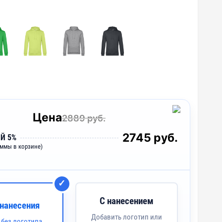
Цена
2889 руб.
2745 руб.
Й 5%
уммы в корзине)
С нанесением
 нанесения
Добавить логотип или
 без логотипа