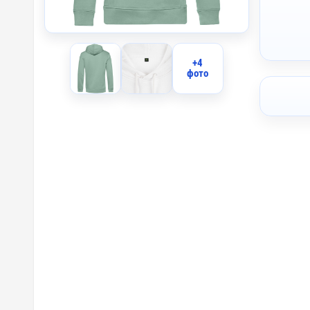
+4
фото
I2 - Вы
I1 - Вы
IO2 - О
IO1 - О
IB2 - В
IB1 - В