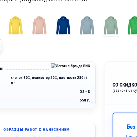
NC
хлопок 80%; полиэстер 20%, плотность 280 г/
м²
СО СКИДКО
(зависит от с
XS - S
558 г.
Без
ОБРАЗЦЫ РАБОТ С НАНЕСЕНИЕМ
Товар