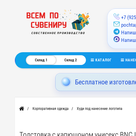
+7 (925
pochta
Напиши
Напиш
КАТАЛОГ
НАНЕ
Склад 1
Склад 2
Бесплатное изготовл
Корпоративная одежда
Худи под нанесение логотипа
Главная
Толстовка с капюшоном унисекс BNC Ins