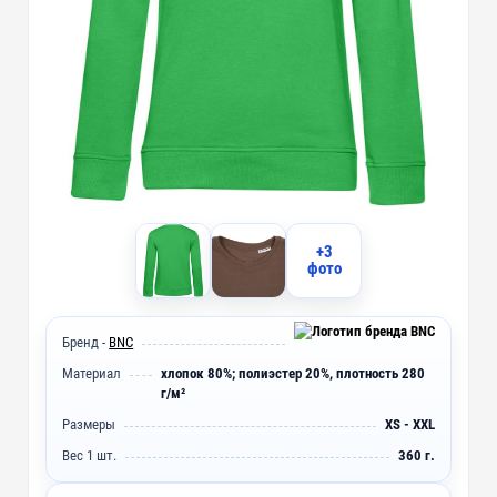
+3
фото
Бренд -
BNC
Материал
хлопок 80%; полиэстер 20%, плотность 280
г/м²
Размеры
XS - XXL
Вес 1 шт.
360 г.