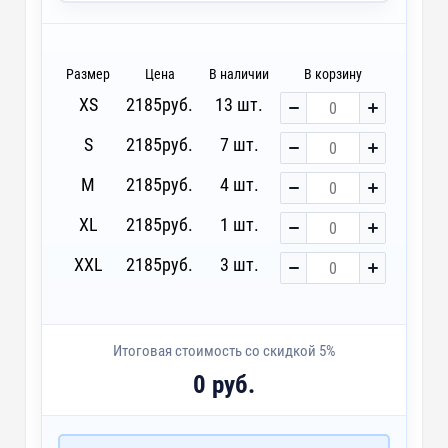
DTF-F - Печать DTF с эффектами (1 цвет)
~ 4 дня
DTG3 - Печать DTG
~ 3 дня
Размер
Цена
В наличии
В корзину
XS
2185
руб.
13 шт.
D3 - Шелкография с трансфером (5 цветов)
~ 4 дня
S
2185
руб.
7 шт.
custm - Лейблы и шильды
M
2185
руб.
4 шт.
XL
2185
руб.
1 шт.
XXL
2185
руб.
3 шт.
Итоговая стоимость со скидкой 5%
0 руб.