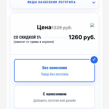
ВИДЫ НАНЕСЕНИЯ ЛОГОТИПА
I2 - Вышивка (10 цветов)
~ 4 дня
IO2 - Объёмная вышивка (10 цветов)
~ 4 дня
Цена
1326 руб.
IB2 - Вышивка с застилом (10 цветов)
~ 4 дня
1260 руб.
СО СКИДКОЙ 5%
(зависит от суммы в корзине)
F2 - Флекс (1 цвет)
~ 4 дня
F1 - Флекс (1 цвет)
~ 4 дня
B2 - Шелкография на текстиль (4 цвета)
~ 4 дня
Без нанесения
Товар без логотипа
DTG2 - Печать DTG
~ 3 дня
С нанесением
Добавить логотип или дизайн