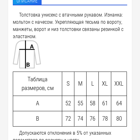
ОПИСАНИЕ
Толстовка унисекс с втачными рукавом. Изнанка:
мольтон с начесом. Укрепляющая тесьма по вороту,
манжеты, ворот и низ толстовки связаны резинкой с
эластаном.
Таблица
S
M
L
XL
XXL
размеров, см
A
52
55
58
61
64
B
72
74
76
78
80
Допускаются отклонения в 5% от указанных