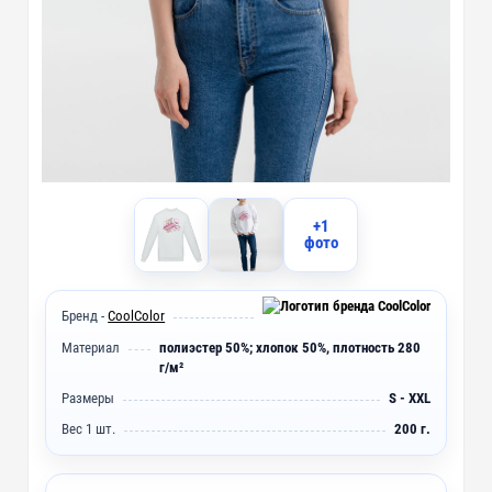
+1
фото
Бренд -
CoolColor
Материал
полиэстер 50%; хлопок 50%, плотность 280
г/м²
Размеры
S - XXL
Вес 1 шт.
200 г.