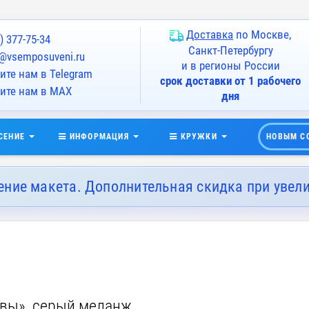
Доставка
по Москве,
) 377-75-34
Санкт-Петербургу
@vsemposuveni.ru
и в регионы России
те нам в Telegram
срок доставки от 1 рабочего
ите нам в MAX
дня
СЕНИЕ
ИНФОРМАЦИЯ
КРУЖКИ
НОВЫМ С
ение макета. Дополнительная скидка при увел
евы», серый меланж