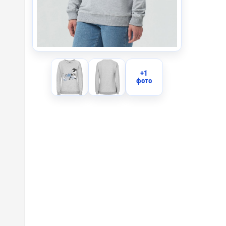
I1 - Вы
IO2 - О
IO1 - О
+1
фото
IB2 - В
IB1 - В
F2 - Фл
F1 - Фл
DTG3 - 
D3 - Ше