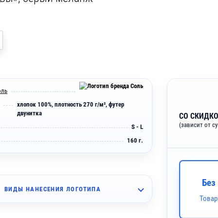
оль
хлопок 100%, плотность 270 г/м², футер
двунитка
СО СКИДКО
(зависит от с
S - L
160 г.
Без
ВИДЫ НАНЕСЕНИЯ ЛОГОТИПА
Товар
~ 4 дня
шивка (10 цветов)