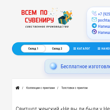
+7 (925
pochta
Напиши
Напиш
КАТАЛОГ
НАНЕ
Склад 1
Склад 2
Бесплатное изготовл
Коллекции с принтами
Толстовки с принтом
Главная
Свитшот женский «Не вы ли были у Н