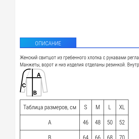
ОПИСАНИЕ
Женский свитшот из гребенного хлопка с рукавами регла
Манжеты, ворот и низ изделия отделаны резинкой. Внутр
Таблица размеров, см
S
M
L
XL
A
46
48
50
52
B
64
66
68
70