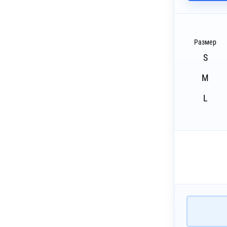
~ 4 дня
шивка (10 цветов)
~ 4 дня
бъёмная вышивка (10 цветов)
Размер
S
~ 4 дня
бъёмная вышивка (10 цветов)
M
~ 4 дня
ышивка с застилом (10 цветов)
L
~ 4 дня
ышивка с застилом (10 цветов)
~ 4 дня
екс (1 цвет)
~ 4 дня
екс (1 цвет)
~ 3 дня
Печать DTG
~ 4 дня
лкография с трансфером (5 цветов)