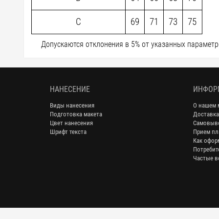
C
69
71
73
75
Допускаются отклонения в 5% от указанных параметро
НАНЕСЕНИЕ
ИНФОР
Виды нанесения
О нашем 
Подготовка макета
Доставка
Цвет нанесения
Самовыв
Шрифт текста
Прием пл
Как офор
Потребит
Частые в