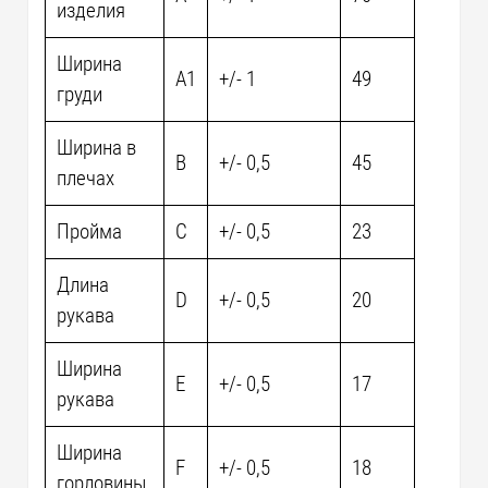
изделия
Ширина
A1
+/- 1
49
груди
Ширина в
B
+/- 0,5
45
плечах
Пройма
C
+/- 0,5
23
Длина
D
+/- 0,5
20
рукава
Ширина
E
+/- 0,5
17
рукава
Ширина
F
+/- 0,5
18
горловины