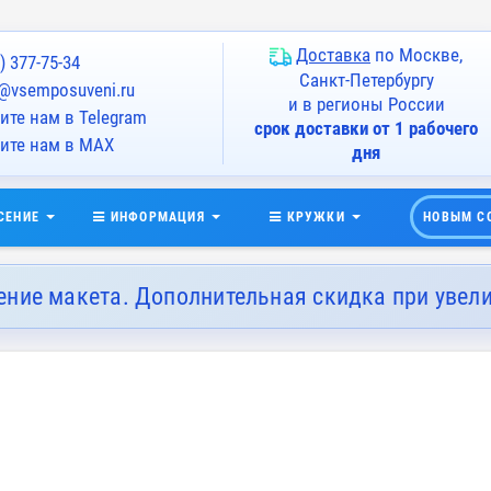
Доставка
по Москве,
) 377-75-34
Санкт-Петербургу
@vsemposuveni.ru
и в регионы России
те нам в Telegram
срок доставки от 1 рабочего
ите нам в MAX
дня
СЕНИЕ
ИНФОРМАЦИЯ
КРУЖКИ
НОВЫМ С
ение макета. Дополнительная скидка при увел