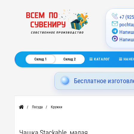
+7 (925
pochta
Напиши
Напиш
КАТАЛОГ
НАНЕ
Склад 1
Склад 2
Бесплатное изготовл
Посуда
Кружки
Главная
Чашка Stackable, малая