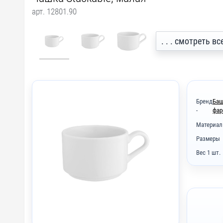
арт. 12801.90
. . . смотреть в
Бренд
Баш
-
фар
Материал
Размеры
Вес 1 шт.