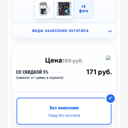
+5
фото
ВИДЫ НАНЕСЕНИЯ ЛОГОТИПА
A2 - Тампопечать (2 цвета)
~ 3 дня
H2 - Деколь (4 цвета)
~ 3 дня
Цена
180 руб.
LUV2 - UV лазерная гравировка
~ 2 дня
171 руб.
СО СКИДКОЙ 5%
(зависит от суммы в корзине)
UV2 - УФ-печать
~ 2 дня
LM1 - Лазерная гравировка
~ 2 дня
Без нанесения
Товар без логотипа