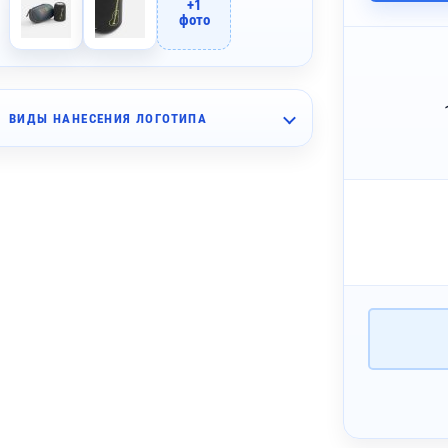
+1
фото
ВИДЫ НАНЕСЕНИЯ ЛОГОТИПА
~ 3 дня
аклейка бумажная
~ 3 дня
мпопечать (1 цвет)
~ 5 дней
бъемная наклейка под смолой
~ 4 дня
Печать DTF
~ 4 дня
 Печать DTF с эффектами (1 цвет)
~ 4 дня
лкография с трансфером (5 цветов)