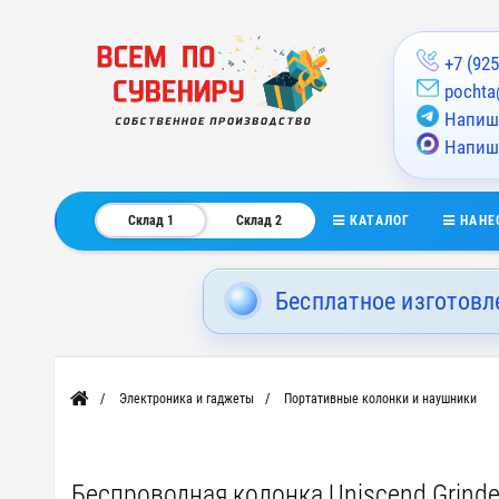
+7 (925
pochta
Напиши
Напиш
КАТАЛОГ
НАНЕ
Склад 1
Склад 2
Бесплатное изготовл
Электроника и гаджеты
Портативные колонки и наушники
Главная
Беспроводная колонка Uniscend Grinde