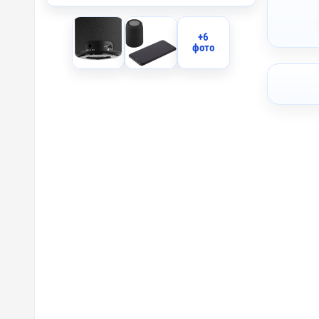
+6
фото
SL1 - Н
A3 - Та
PS1 - О
DTF4 - 
DTF-F -
D3 - Ше