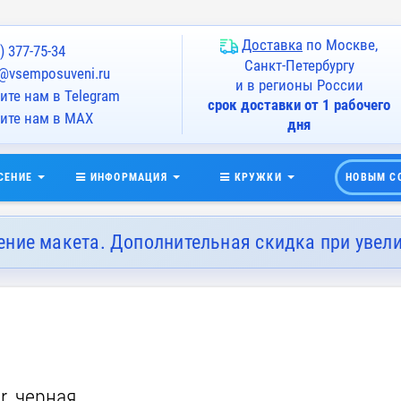
Доставка
по Москве,
) 377-75-34
Санкт-Петербургу
@vsemposuveni.ru
и в регионы России
те нам в Telegram
срок доставки от 1 рабочего
ите нам в MAX
дня
СЕНИЕ
ИНФОРМАЦИЯ
КРУЖКИ
НОВЫМ С
ение макета. Дополнительная скидка при увел
r, черная