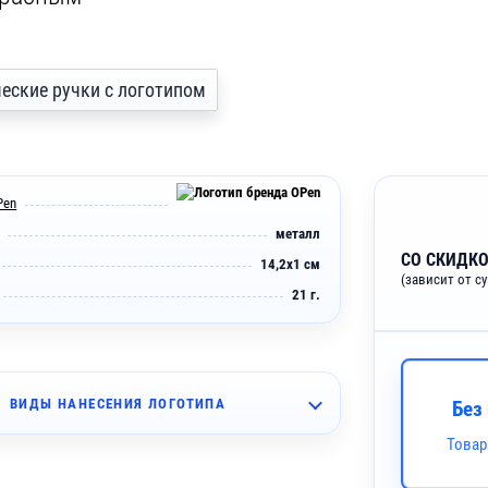
ические ручки с логотипом
Pen
металл
СО СКИДКО
14,2х1 см
(зависит от с
21 г.
ВИДЫ НАНЕСЕНИЯ ЛОГОТИПА
Без
Товар
~ 3 дня
мпопечать (4 цвета)