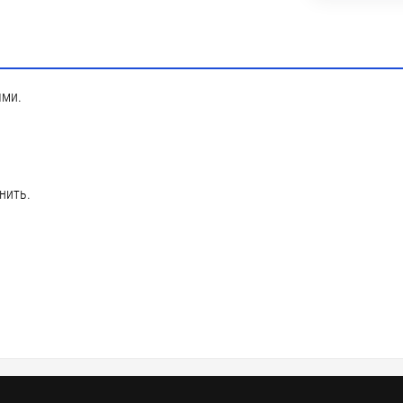
ями.
нить.