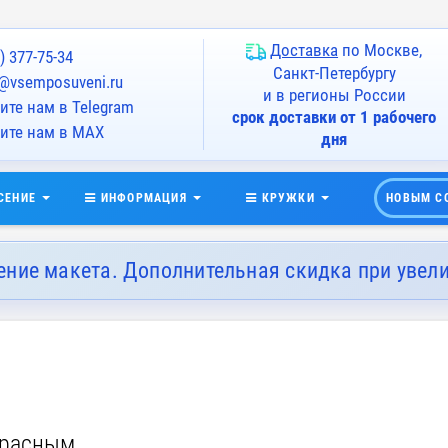
Доставка
по Москве,
) 377-75-34
Санкт-Петербургу
@vsemposuveni.ru
и в регионы России
те нам в Telegram
срок доставки от 1 рабочего
ите нам в MAX
дня
СЕНИЕ
ИНФОРМАЦИЯ
КРУЖКИ
НОВЫМ С
ение макета. Дополнительная скидка при увел
красным