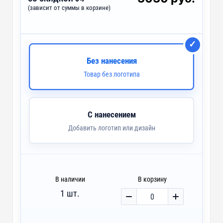
(зависит от суммы в корзине)
custm - Кожаные лейблы
custm - Лейблы из искусственной кожи
custm - Лейблы и шильды
Без нанесения
Товар без логотипа
custm - Лента для подарочной упаковки
С нанесением
Добавить логотип или дизайн
В наличии
В корзину
1 шт.