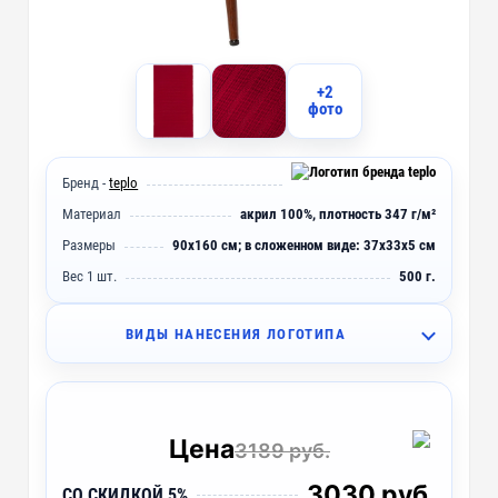
+2
фото
Бренд -
teplo
Материал
акрил 100%, плотность 347 г/м²
Размеры
90х160 см; в сложенном виде: 37х33х5 см
Вес 1 шт.
500 г.
ВИДЫ НАНЕСЕНИЯ ЛОГОТИПА
DTF3 - Печать DTF
~ 4 дня
DTF-F - Печать DTF с эффектами (1 цвет)
~ 4 дня
Цена
3189 руб.
D2 - Шелкография с трансфером (5 цветов)
~ 4 дня
3030 руб.
СО СКИДКОЙ 5%