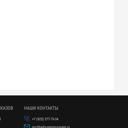
АКАЗОВ
НАШИ КОНТАКТЫ
1
+7 (925) 377-75-34
pochta@vsemposuveni.ru