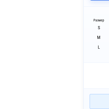
~ 4 дня
бъёмная вышивка (10 цветов)
~ 4 дня
ышивка с застилом (10 цветов)
Размер
~ 4 дня
екс (1 цвет)
S
~ 4 дня
екс (1 цвет)
M
L
~ 4 дня
лкография на текстиль (5 цветов)
~ 3 дня
Печать DTG