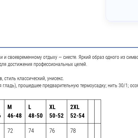
ни и своевременному отдыху — сиесте. Яркий образ одного из сим
 для достижения профессиональных целей.
 стиль классический, унисекс.
 гладь), прошедшее предварительную термоусадку; нить 30/1; осо
M
L
XL
2XL
6
46-48
48-50
50-52
52-54
72
74
76
78