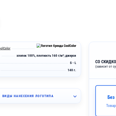
olColor
хлопок 100%, плотность 160 г/м²; джерси
СО СКИДКО
S - L
(зависит от с
140 г.
ВИДЫ НАНЕСЕНИЯ ЛОГОТИПА
Без
Товар
~ 4 дня
шивка (10 цветов)