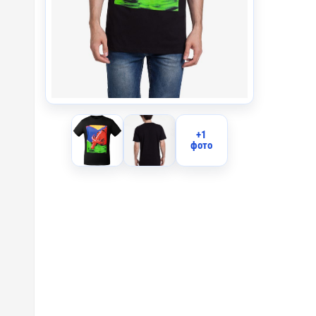
IO2 - О
IB2 - В
F2 - Фл
F1 - Фл
+1
B2 - Ше
фото
DTG2 - 