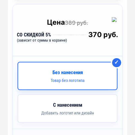
A3 - Тампопечать (5 цветов)
~ 3 дня
HC2 - Холодная деколь (4 цвета)
~ 3 дня
Цена
389 руб.
LUV3 - UV лазерная гравировка
~ 2 дня
370 руб.
СО СКИДКОЙ 5%
(зависит от суммы в корзине)
UV-DTF2 - УФ-DTF печать
~ 3 дня
UV2 - УФ-печать
~ 2 дня
Без нанесения
Товар без логотипа
С нанесением
Добавить логотип или дизайн