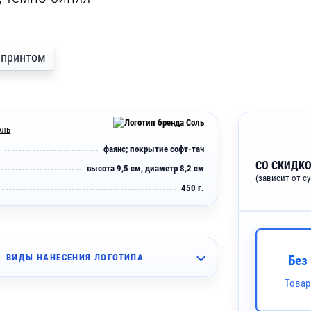
с принтом
оль
фаянс; покрытие софт-тач
СО СКИДКО
высота 9,5 см, диаметр 8,2 см
(зависит от с
450 г.
ВИДЫ НАНЕСЕНИЯ ЛОГОТИПА
Без
Товар
~ 2 дня
азерная гравировка