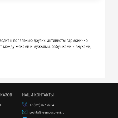
водит к появлению других: активисты гармонично
ют между женами и мужьями, бабушками и внуками,
АКАЗОВ
НАШИ КОНТАКТЫ
1
+7 (925) 377-75-34
pochta@vsemposuveni.ru