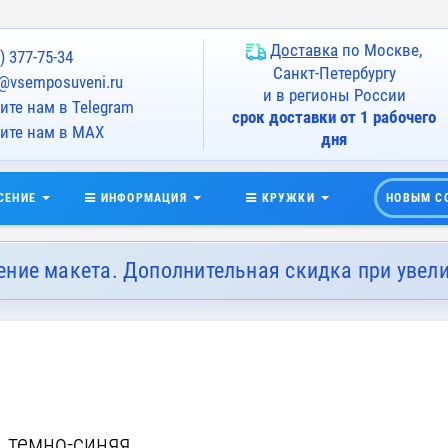
Доставка
по Москве,
) 377-75-34
Санкт-Петербургу
@vsemposuveni.ru
и в регионы России
те нам в Telegram
срок доставки от 1 рабочего
ите нам в MAX
дня
СЕНИЕ
ИНФОРМАЦИЯ
КРУЖКИ
НОВЫМ С
ение макета. Дополнительная скидка при увел
, темно-синяя