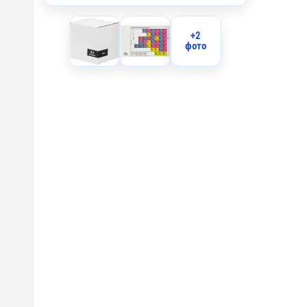
+2
фото