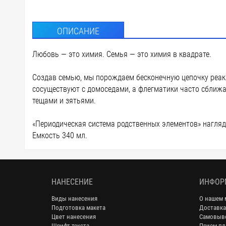
ОПИСАНИЕ
Любовь — это химия. Семья — это химия в квадрате.
Создав семью, мы порождаем бесконечную цепочку реакц
сосуществуют с домоседами, а флегматики часто сближ
тещами и зятьями.
«Периодическая система родственных элементов» нагляд
Емкость 340 мл.
НАНЕСЕНИЕ
ИНФОР
Виды нанесения
О нашем 
Подготовка макета
Доставка
Цвет нанесения
Самовыв
Шрифт текста
Прием пл