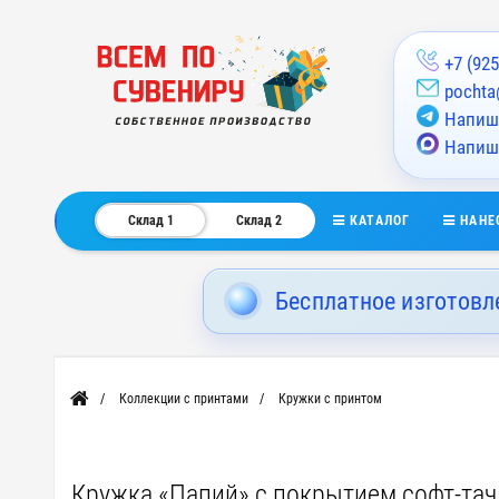
+7 (925
pochta
Напиши
Напиш
КАТАЛОГ
НАНЕ
Склад 1
Склад 2
Бесплатное изготовл
Коллекции с принтами
Кружки с принтом
Главная
Кружка «Папий» с покрытием софт-тач