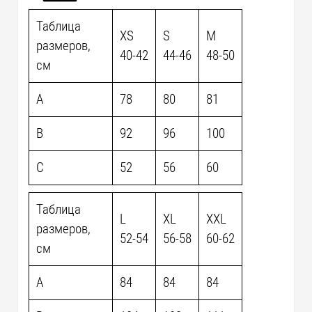
Таблица
XS
S
M
размеров,
40-42
44-46
48-50
см
A
78
80
81
B
92
96
100
C
52
56
60
Таблица
L
XL
XXL
размеров,
52-54
56-58
60-62
см
A
84
84
84