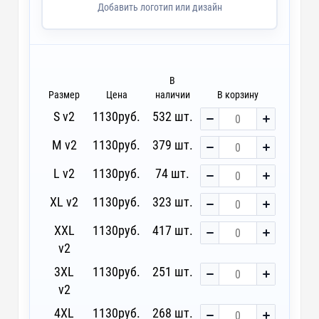
custm - Шнурок в капюшон (120 см)
Добавить логотип или дизайн
В
Размер
Цена
наличии
В корзину
S v2
1130
руб.
532 шт.
M v2
1130
руб.
379 шт.
L v2
1130
руб.
74 шт.
XL v2
1130
руб.
323 шт.
XXL
1130
руб.
417 шт.
v2
3XL
1130
руб.
251 шт.
v2
4XL
1130
руб.
268 шт.