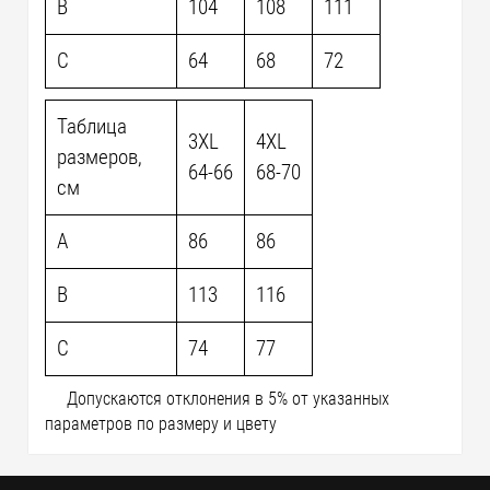
B
104
108
111
C
64
68
72
Таблица
3XL
4XL
размеров,
64-66
68-70
см
A
86
86
B
113
116
C
74
77
Допускаются отклонения в 5% от указанных
параметров по размеру и цвету