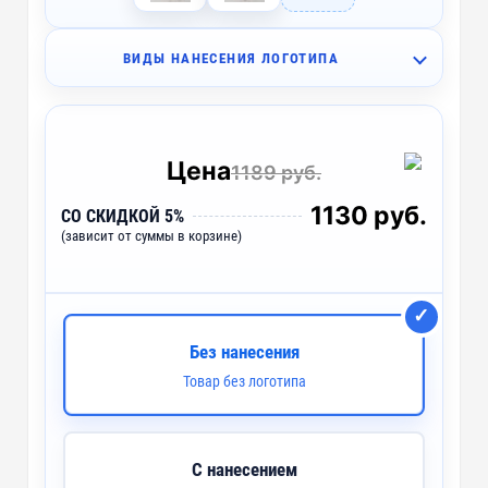
ВИДЫ НАНЕСЕНИЯ ЛОГОТИПА
F2 - Флекс (1 цвет)
~ 4 дня
F1 - Флекс (1 цвет)
~ 4 дня
Цена
1189 руб.
DTF2 - Печать DTF
~ 4 дня
1130 руб.
СО СКИДКОЙ 5%
(зависит от суммы в корзине)
DTF-F - Печать DTF с эффектами (1 цвет)
~ 4 дня
D3 - Шелкография с трансфером (5 цветов)
~ 4 дня
custm - Лейблы и шильды
Без нанесения
Товар без логотипа
custm - Наконечники для шнурка
custm - Тканевые наклейки
С нанесением