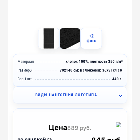
+2
фото
Материал
хлопок 100%, плотность 350 г/м²
Размеры
70х140 см; в сложении: 36х31х4 см
Вес 1 шт.
440 г.
ВИДЫ НАНЕСЕНИЯ ЛОГОТИПА
I1 - Вышивка (10 цветов)
~ 4 дня
IO1 - Объёмная вышивка (10 цветов)
~ 4 дня
Цена
889 руб.
IB1 - Вышивка с застилом (10 цветов)
~ 4 дня