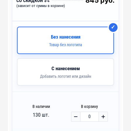
845 руб.
СО СКИДКОЙ 5%
(зависит от суммы в корзине)
DTF3 - Печать DTF
~ 4 дня
DTF-F - Печать DTF с эффектами (1 цвет)
~ 4 дня
D3 - Шелкография с трансфером (5 цветов)
~ 4 дня
Без нанесения
Товар без логотипа
custm - Тканевые лейблы
С нанесением
Добавить логотип или дизайн
В наличии
В корзину
130 шт.