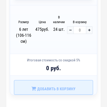
DTF-F - Печать DTF с эффектами (1 цвет)
~ 4 дня
DTG3 - Печать DTG
~ 3 дня
В
Размер
Цена
наличии
В корзину
D3 - Шелкография с трансфером (5 цветов)
~ 4 дня
6 лет
475
руб.
24 шт.
(106-116
custm - Лейблы и шильды
см)
Итоговая стоимость со скидкой 5%
0 руб.
ДОБАВИТЬ В КОРЗИНУ