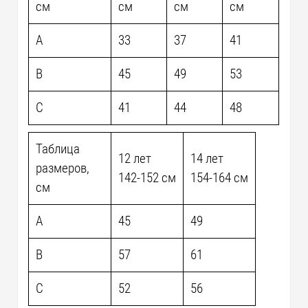
см
см
см
см
A
33
37
41
B
45
49
53
C
41
44
48
Таблица
12 лет
14 лет
размеров,
142-152 см
154-164 см
см
A
45
49
B
57
61
C
52
56