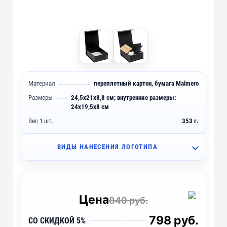
Материал
переплетный картон, бумага Malmero
Размеры
24,5х21х8,8 см; внутренние размеры:
24х19,5х8 см
Вес 1 шт.
353 г.
ВИДЫ НАНЕСЕНИЯ ЛОГОТИПА
DTF2 - Печать DTF
~ 4 дня
SH2 - Шелкография (1 цвет)
~ 4 дня
Цена
840 руб.
798 руб.
СО СКИДКОЙ 5%