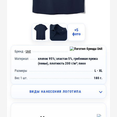
+5
фото
Бренд -
Unit
Материал
хлопок 95%; эластан 5%, гребенная пряжа
(пенье), плотность 200 г/м²; пике
Размеры
L - XL
Вес 1 шт.
180 г.
ВИДЫ НАНЕСЕНИЯ ЛОГОТИПА
I2 - Вышивка (10 цветов)
~ 4 дня
IO2 - Объёмная вышивка (10 цветов)
~ 4 дня