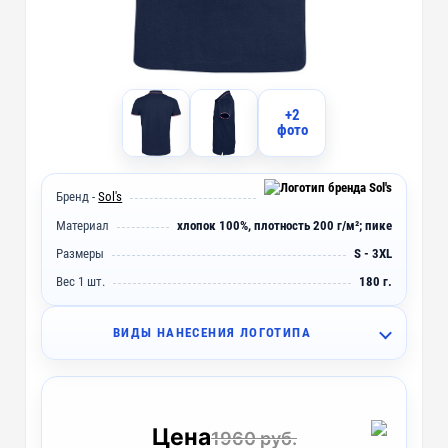
+2
фото
Бренд -
Sol's
Материал
хлопок 100%, плотность 200 г/м²; пике
Размеры
S - 3XL
Вес 1 шт.
180 г.
ВИДЫ НАНЕСЕНИЯ ЛОГОТИПА
I2 - Вышивка (10 цветов)
~ 4 дня
IO2 - Объёмная вышивка (10 цветов)
~ 4 дня
Цена
1960 руб.