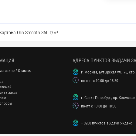
артона Olin Smooth 350 г/м².
МАЦИЯ
АДРЕСА ПУНКТОВ ВЫДАЧИ З
магазине / Отзывы
г. Москва, Бутырская ул., 76, стр.
пн-пт - с 10:00 до 18:30
оз
атежей
мить заказ
г. Санкт-Петербург, пр. Космонавт
елю
опросы
пн-пт с 10:00 до 18:30
+ 3200 пунктов выдачи Яндекс