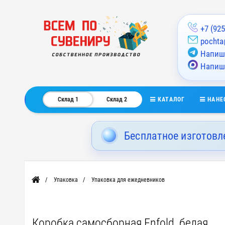
+7 (925
pochta
Напиши
Напиш
КАТАЛОГ
НАНЕ
Склад 1
Склад 2
Бесплатное изготовл
Упаковка
Упаковка для ежедневников
Главная
Коробка самосборная Enfold, белая