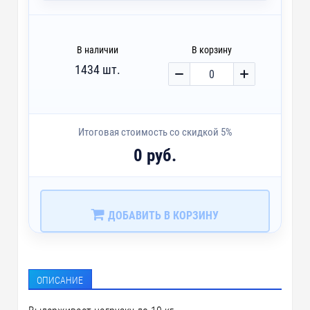
custm - Карманы
custm - Кнопки
В наличии
В корзину
1434 шт.
custm - Лейблы из ПВХ
custm - Лейблы и шильды
Итоговая стоимость со скидкой 5%
custm - Светоотражающие лейблы
0 руб.
custm - Тканевые лейблы
ДОБАВИТЬ В КОРЗИНУ
ОПИСАНИЕ