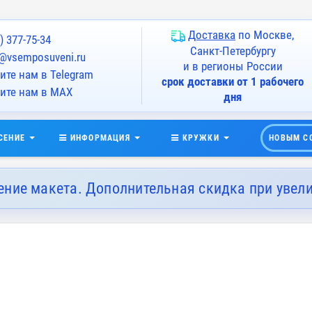
Доставка
по Москве,
) 377-75-34
Санкт-Петербургу
@vsemposuveni.ru
и в регионы России
те нам в Telegram
срок доставки от 1 рабочего
ите нам в MAX
дня
СЕНИЕ
ИНФОРМАЦИЯ
КРУЖКИ
НОВЫМ С
ение макета. Дополнительная скидка при увел