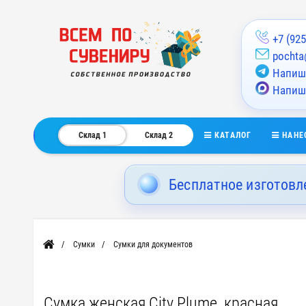
+7 (925
pochta
Напиши
Напиш
КАТАЛОГ
НАНЕ
Склад 1
Склад 2
Бесплатное изготовл
Сумки
Сумки для документов
Главная
Сумка женская City Plume, красная