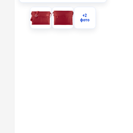
DTF-F -
+2
D4 - Ше
фото