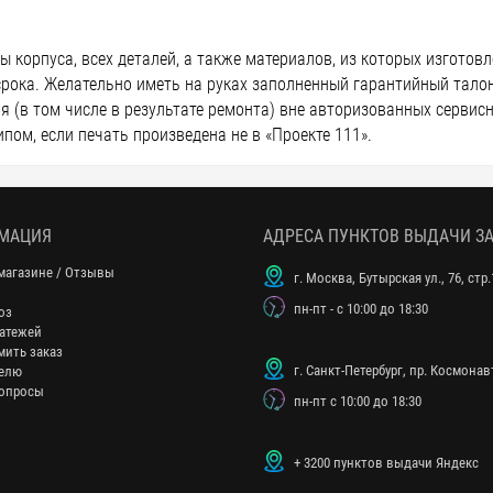
 корпуса, всех деталей, а также материалов, из которых изготов
срока. Желательно иметь на руках заполненный гарантийный талон
 (в том числе в результате ремонта) вне авторизованных сервисны
пом, если печать произведена не в «Проекте 111».
МАЦИЯ
АДРЕСА ПУНКТОВ ВЫДАЧИ З
магазине / Отзывы
г. Москва, Бутырская ул., 76, стр.
пн-пт - с 10:00 до 18:30
оз
атежей
мить заказ
г. Санкт-Петербург, пр. Космонавт
елю
опросы
пн-пт с 10:00 до 18:30
+ 3200 пунктов выдачи Яндекс