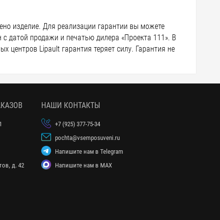
лено изделие. Для реализации гарантии вы можете
 с датой продажи и печатью дилера «Проекта 111». В
х центров Lipault гарантия теряет силу. Гарантия не
АКАЗОВ
НАШИ КОНТАКТЫ
1
+7 (925) 377-75-34
pochta@vsemposuveni.ru
Напишите нам в Telegram
ов, д. 42
Напишите нам в MAX