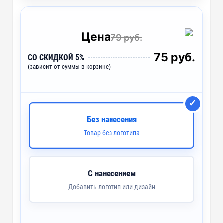
FS - Флекстран (1 цвет)
~ 15 дней
DTF1 - Печать DTF
~ 4 дня
Цена
79 руб.
DTF-F - Печать DTF с эффектами (1 цвет)
~ 4 дня
75 руб.
СО СКИДКОЙ 5%
(зависит от суммы в корзине)
D1 - Шелкография с трансфером (5 цветов)
~ 4 дня
Без нанесения
Товар без логотипа
С нанесением
Добавить логотип или дизайн