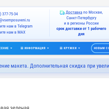
Доставка
по Москве,
) 377-75-34
Санкт-Петербургу
@vsemposuveni.ru
и в регионы России
те нам в Telegram
срок доставки от 1 рабочего
ите нам в MAX
дня
СЕНИЕ
ИНФОРМАЦИЯ
КРУЖКИ
НОВЫМ С
ение макета. Дополнительная скидка при увел
овая зеленая