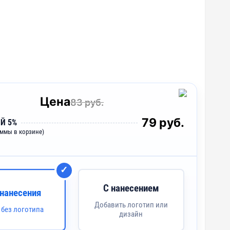
Цена
83 руб.
79 руб.
Й 5%
уммы в корзине)
С нанесением
 нанесения
Добавить логотип или
 без логотипа
дизайн