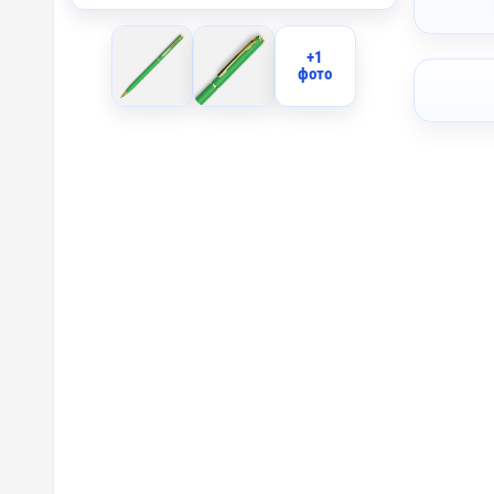
+1
фото
A1 - Та
UV1 - У
LM1 - Л