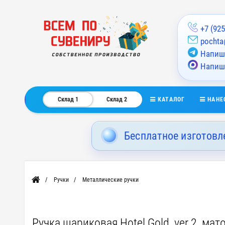
+7 (925
pochta
Напиши
Напиш
КАТАЛОГ
НАНЕ
Склад 1
Склад 2
Бесплатное изготовл
Ручки
Металлические ручки
Главная
Ручка шариковая Hotel Gold, ver.2, мат