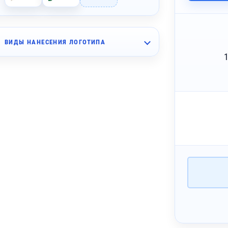
ВИДЫ НАНЕСЕНИЯ ЛОГОТИПА
~ 3 дня
мпопечать (4 цвета)
~ 2 дня
Ф-печать
~ 2 дня
азерная гравировка