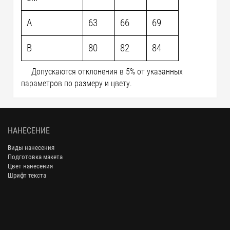
A
63
66
69
B
80
82
84
Допускаются отклонения в 5% от указанных
параметров по размеру и цвету.
НАНЕСЕНИЕ
Виды нанесения
Подготовка макета
Цвет нанесения
Шрифт текста