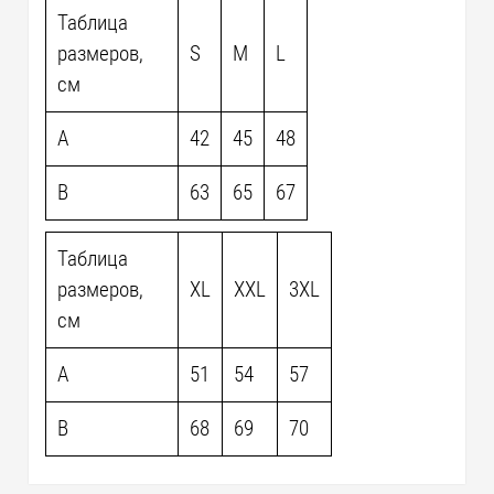
Таблица
размеров,
S
M
L
см
A
42
45
48
B
63
65
67
Таблица
размеров,
XL
XXL
3XL
см
A
51
54
57
B
68
69
70