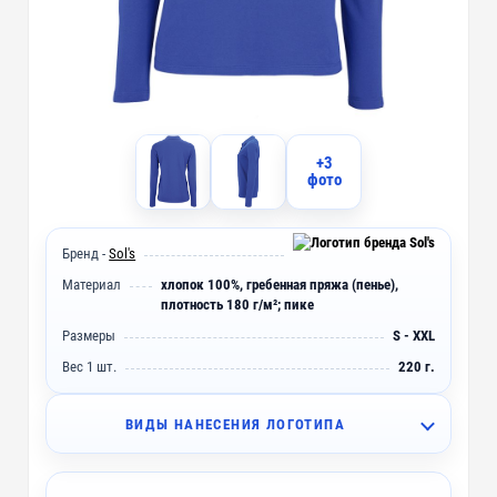
+3
фото
Бренд -
Sol's
Материал
хлопок 100%, гребенная пряжа (пенье),
плотность 180 г/м²; пике
Размеры
S - XXL
Вес 1 шт.
220 г.
ВИДЫ НАНЕСЕНИЯ ЛОГОТИПА
I2 - Вышивка (10 цветов)
~ 4 дня