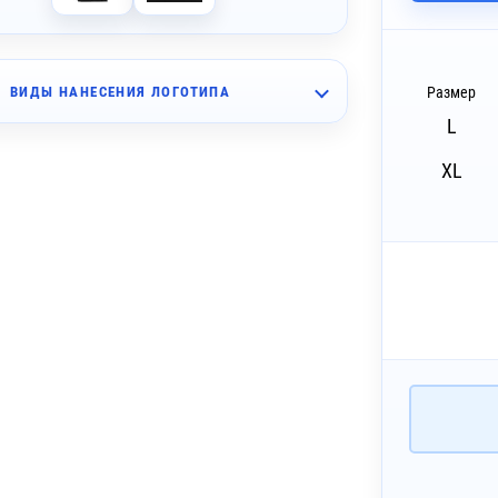
Размер
ВИДЫ НАНЕСЕНИЯ ЛОГОТИПА
L
~ 4 дня
шивка (10 цветов)
XL
~ 4 дня
бъёмная вышивка (10 цветов)
~ 4 дня
ышивка с застилом (10 цветов)
~ 4 дня
екс (1 цвет)
~ 4 дня
екс (1 цвет)
~ 4 дня
Печать DTF
~ 4 дня
 Печать DTF с эффектами (1 цвет)
~ 4 дня
лкография на текстиль (5 цветов)