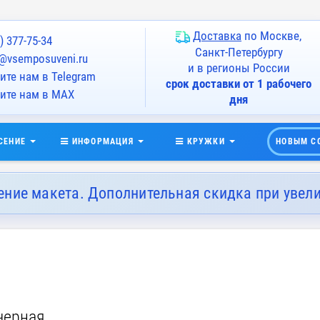
Доставка
по Москве,
) 377-75-34
Санкт-Петербургу
@vsemposuveni.ru
и в регионы России
те нам в Telegram
срок доставки от 1 рабочего
ите нам в MAX
дня
СЕНИЕ
ИНФОРМАЦИЯ
КРУЖКИ
НОВЫМ С
ение макета. Дополнительная скидка при увел
черная