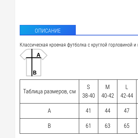
DTG1 - 
D2 - Ше
ОПИСАНИЕ
custm -
Классическая кроеная футболка с круглой горловиной и
custm 
custm -
custm -
S
M
L
Таблица размеров, см
38-40
40-42
42-44
A
41
44
47
B
61
63
65