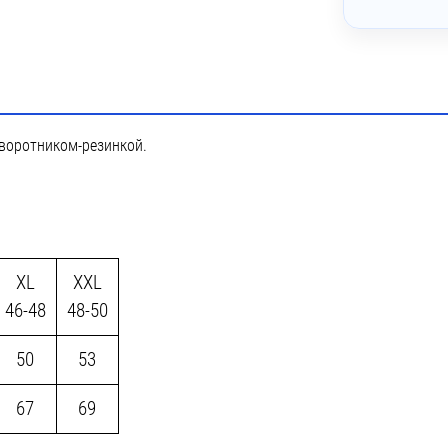
~ 3 дня
Печать DTG
~ 4 дня
лкография с трансфером (5 цветов)
 Лейблы из ПВХ
 воротником-резинкой.
- Светоотражающие лейблы
 Тканевые лейблы
 Тканевые наклейки
XL
XXL
46-48
48-50
50
53
67
69