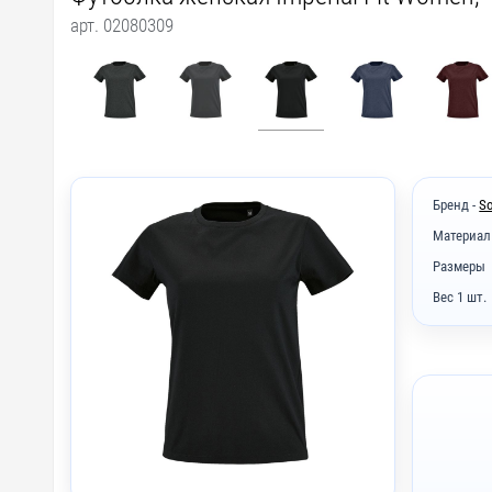
арт. 02080309
Бренд -
So
Материал
Размеры
Вес 1 шт.