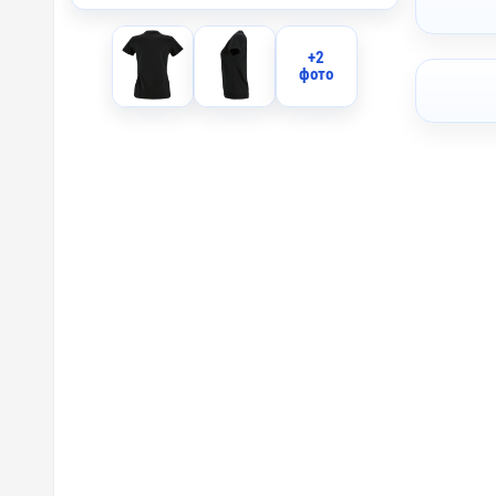
+2
фото
I2 - Вы
IO2 - О
IB2 - В
F2 - Фл
F1 - Фл
DTF2 - 
DTF-F -
B2 - Ше