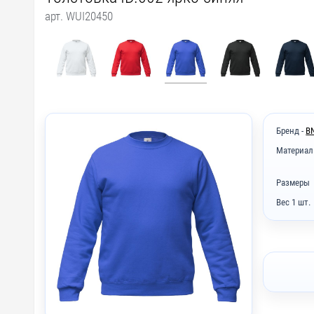
арт. WUI20450
Бренд -
B
Материал
Размеры
Вес 1 шт.
I2 - Вы