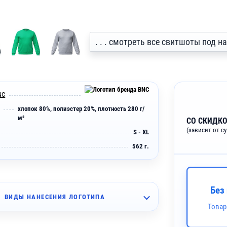
. . . смотреть все свитшоты под н
NC
хлопок 80%, полиэстер 20%, плотность 280 г/
м²
СО СКИДКО
(зависит от с
S - XL
562 г.
Без
ВИДЫ НАНЕСЕНИЯ ЛОГОТИПА
Товар
~ 4 дня
шивка (10 цветов)