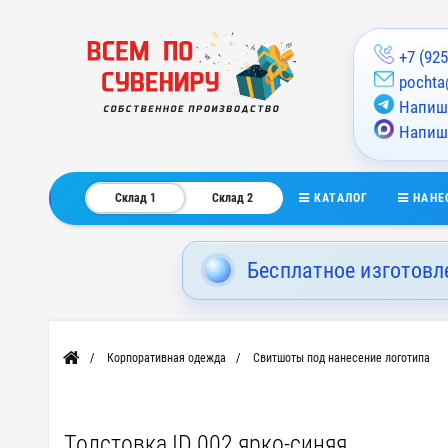
+7 (925
pochta
Напиши
Напиш
КАТАЛОГ
НАНЕ
Склад 1
Склад 2
Бесплатное изготовл
Корпоративная одежда
Свитшоты под нанесение логотипа
Главная
Толстовка ID.002 ярко-синяя