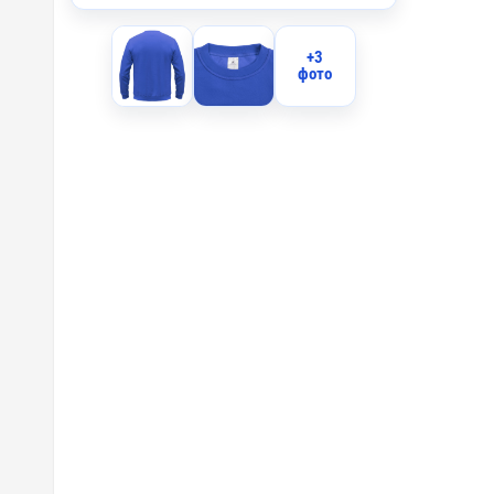
I1 - Вы
+3
фото
IO2 - О
IO1 - О
IB2 - В
IB1 - В
F2 - Фл
F1 - Фл
DTF3 - 
DTF-F -
DTG3 - 