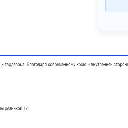
~ 4 дня
лкография с трансфером (5 цветов)
 Лейблы и шильды
ь гардероба. Благодаря современному крою и внутренней стороне 
ны резинкой 1х1.