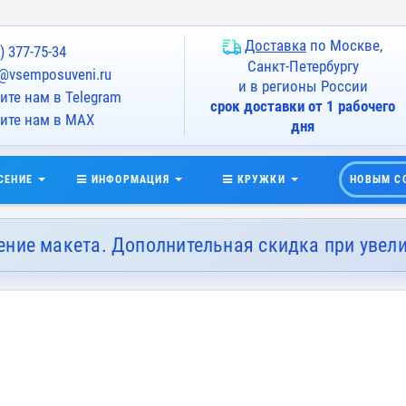
Доставка
по Москве,
) 377-75-34
Санкт-Петербургу
@vsemposuveni.ru
и в регионы России
те нам в Telegram
срок доставки от 1 рабочего
ите нам в MAX
дня
СЕНИЕ
ИНФОРМАЦИЯ
КРУЖКИ
НОВЫМ С
ение макета. Дополнительная скидка при увел