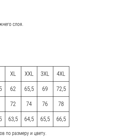
жнего слоя.
XL
XXL
3XL
4XL
5
62
65,5
69
72,5
72
74
76
78
5
63,5
64,5
65,5
66,5
в по размеру и цвету.