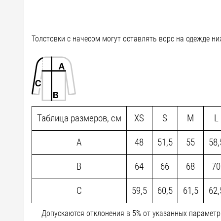
Толстовки с начесом могут оставлять ворс на одежде ни
Таблица размеров, см
XS
S
M
L
A
48
51,5
55
58,
B
64
66
68
70
C
59,5
60,5
61,5
62,
Допускаются отклонения в 5% от указанных параметро