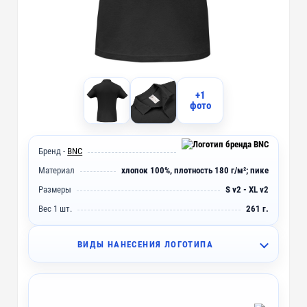
+1
фото
Бренд -
BNC
Материал
хлопок 100%, плотность 180 г/м²; пике
Размеры
S v2 - XL v2
Вес 1 шт.
261 г.
ВИДЫ НАНЕСЕНИЯ ЛОГОТИПА
I2 - Вышивка (10 цветов)
~ 4 дня
IO2 - Объёмная вышивка (10 цветов)
~ 4 дня