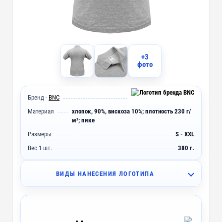
+3
фото
Бренд -
BNC
Материал
хлопок, 90%, вискоза 10%; плотность 230 г/
м²; пике
Размеры
S - XXL
Вес 1 шт.
380 г.
ВИДЫ НАНЕСЕНИЯ ЛОГОТИПА
I2 - Вышивка (10 цветов)
~ 4 дня
IO2 - Объёмная вышивка (10 цветов)
~ 4 дня