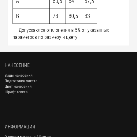
A
60,5
64
67,5
B
78
80,5
83
Допускаются отклонения в 5% от указанных
параметров по размеру и цвету.
НАНЕСЕНИЕ
Виды нанесения
Подготовка макета
Цвет нанесения
Шрифт текста
ИНФОРМАЦИЯ
О нашем магазине / Отзывы