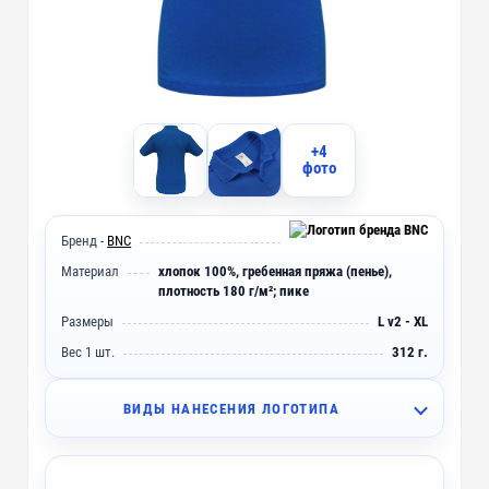
+4
фото
Бренд -
BNC
Материал
хлопок 100%, гребенная пряжа (пенье),
плотность 180 г/м²; пике
Размеры
L v2 - XL
Вес 1 шт.
312 г.
ВИДЫ НАНЕСЕНИЯ ЛОГОТИПА
I2 - Вышивка (10 цветов)
~ 4 дня