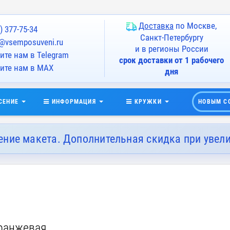
Доставка
по Москве,
) 377-75-34
Санкт-Петербургу
@vsemposuveni.ru
и в регионы России
те нам в Telegram
срок доставки от 1 рабочего
ите нам в MAX
дня
СЕНИЕ
ИНФОРМАЦИЯ
КРУЖКИ
НОВЫМ С
ение макета. Дополнительная скидка при увел
оранжевая