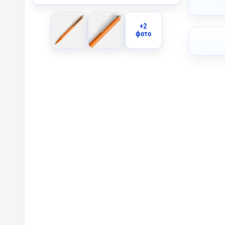
+2
фото
A1 - Та
UV1 - У